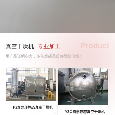
Product
真空干燥机
专业加工
用产品证明实力，多年磨砺品质值得您信赖！
干燥机
螺带锥形真空干燥机
YZG圆形静态真空干燥机