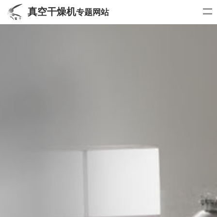
真空干燥机
专题网站