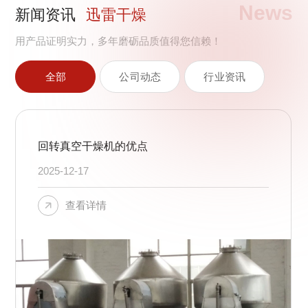
News
新闻资讯
迅雷干燥
用产品证明实力，多年磨砺品质值得您信赖！
全部
公司动态
行业资讯
回转真空干燥机的优点
2025-12-17
查看详情