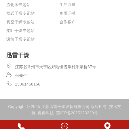
流化床专题站
生产力量
盘式干燥专题站
资质证书
真空干燥专题站
合作客户
桨叶干燥专题站
滚筒干燥专题站
迅雷干燥
江苏省常州市天宁区郑陆镇省岸村朱家桥67号
张先生
13961458166
Copyright © 2025 江苏迅雷干燥设备有限公司 版权所有 技术支
持:
冉冉科技
苏ICP备2025223229号