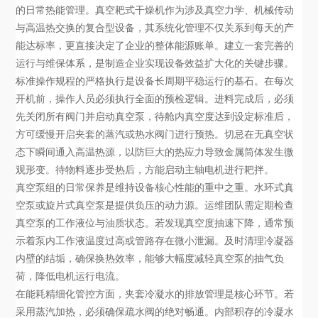
的日常热能管理。真空耙式干燥机作为涉及真空力学、机械传动
与高温热交换的复合型设备，其系统化管理不仅关系到每天的产
能达标率，更直接决定了企业的整体能源账单。建立一套完善的
运行与维保体系，是制造企业实现设备效益扩大化的关键步骤。
标准操作规程的严格执行是设备长周期平稳运行的基石。在每次
开机前，操作人员必须执行全面的预检逻辑。进料完成后，必须
先关闭所有阀门并启动真空泵，待舱内真空度达到设定标准后，
方可缓慢开启夹套的蒸汽或热水阀门进行预热。切忌在无真空状
态下瞬间通入高温热源，以防巨大的热应力导致金属筒体发生微
观形变。待物料逐步受热后，方能启动主轴电机进行耙拌。
真空泵组的日常保养是维持设备核心性能的重中之重。水环式真
空泵或旋片式真空泵是提供负压的动力源。运维团队需定期检查
真空泵的工作液位与油质状态。若发现真空度抽速下降，通常预
示着泵内工作液温度过高或管路存在微小泄漏。及时清理冷凝器
内壁的结垢，确保换热效率，能够大幅度减轻真空泵的抽气负
荷，降低电机运行电流。
在能耗精细化管控方面，夹套冷凝水的排放管理是核心环节。若
采用蒸汽加热，必须确保疏水阀的绝对畅通。内部积存的冷凝水