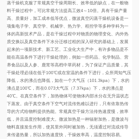
蒸干燥机克服了常规真空干燥周期长、效率低的缺点，在一般物
料干燥过程中，可比常规方法提高工效4～10倍。具有干燥产量
高、质量好，加工成本低等优点，微波真空闪蒸干燥机设备是一
项集电子学、真空学、机械学、热力学、程控学等多种学科为一
体的高新技术产品，是在干燥过程中对物质的物理变化、内外热
质交换以及真空条件下水分迁移过程的深入研究的基础上，发展
起来的一项新技术、新工艺。工业化大生产中，有许多物品是不
能在高温条件下进行干燥处理的，例如一些药品、化学制品、营
养食品以及人参、鹿茸等高档中草药材，为了保证产品质量，其
干燥处理必须在低于100℃或在室温的条件下进行，众所周知气压
降低，水的沸点也降低，如在一个大气压（101.3kpa）下，水的
沸点是100℃，而在0.073大气压（7.37kpa）下，水的沸点是
40℃。在真空条件下，加热物体可使物体内部水分在无升温状态
下蒸发。由于真空条件下空气对流传热难以进行，只有依靠热传
导的方式给物料提供热能。常规真空干燥方法传热速度慢，效率
低，并且温度控制难度大。微波加热是一种辐射加热，是微波与
物料直接发生作用，使其里外同时被加热，无须通过对流或传导
来传递热量，所以加热速度快，干燥效率高，温度控制容易。