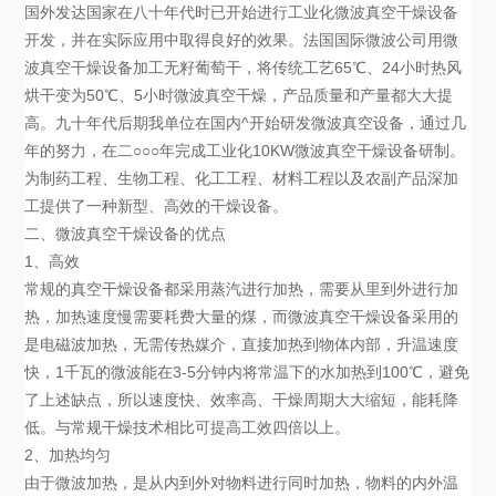
国外发达国家在八十年代时已开始进行工业化微波真空干燥设备
开发，并在实际应用中取得良好的效果。法国国际微波公司用微
波真空干燥设备加工无籽葡萄干，将传统工艺65℃、24小时热风
烘干变为50℃、5小时微波真空干燥，产品质量和产量都大大提
高。九十年代后期我单位在国内^开始研发微波真空设备，通过几
年的努力，在二○○○年完成工业化10KW微波真空干燥设备研制。
为制药工程、生物工程、化工工程、材料工程以及农副产品深加
工提供了一种新型、高效的干燥设备。
二、微波真空干燥设备的优点
1、高效
常规的真空干燥设备都采用蒸汽进行加热，需要从里到外进行加
热，加热速度慢需要耗费大量的煤，而微波真空干燥设备采用的
是电磁波加热，无需传热媒介，直接加热到物体内部，升温速度
快，1千瓦的微波能在3-5分钟内将常温下的水加热到100℃，避免
了上述缺点，所以速度快、效率高、干燥周期大大缩短，能耗降
低。与常规干燥技术相比可提高工效四倍以上。
2、加热均匀
由于微波加热，是从内到外对物料进行同时加热，物料的内外温