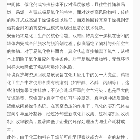
中间体、催化剂或特殊粉体不仅对温度敏感，且往往伴随着易
燃、易爆、有毒或极易氧化的特性。面对这类高风险物料，传统
的敞开式或高温干燥设备难以胜任，而双锥回转真空干燥机则凭
借其全封闭的真空作业模式展现出显著的技术优势。
安全始终是化工生产的核心命题。双锥回转真空干燥机在密闭的
罐体内完成全部脱水与脱溶剂过程，彻底隔绝了物料与外部空气
的接触。对于易氧化物料而言，真空状态直接抽离了氧气，从根
本上消除了氧化反应的发生条件。对于易燃易爆物料，无氧环境
同样大幅降低了燃烧与爆炸的风险。
环境保护与资源回收是该设备在化工应用中的另一大亮点。精细
化工生产中常使用各类有机溶剂（如甲醇、乙醇、丙酮等），这
些溶剂如果直接排放，不仅会造成严重的空气污染，也是巨大的
资源浪费。双锥回转真空干燥机可与冷凝器、真空缓冲罐及回收
罐组成闭路操作系统。在真空负压的作用下，汽化的溶剂气体被
定向引导至冷凝器，经过冷却重新液化并收集。这种溶剂回收机
制回收率较高，显著降低了企业的环保处理压力与生产耗材成
本。
此外，由于化工物料在干燥前可能呈现膏状或含有一定的粘性，