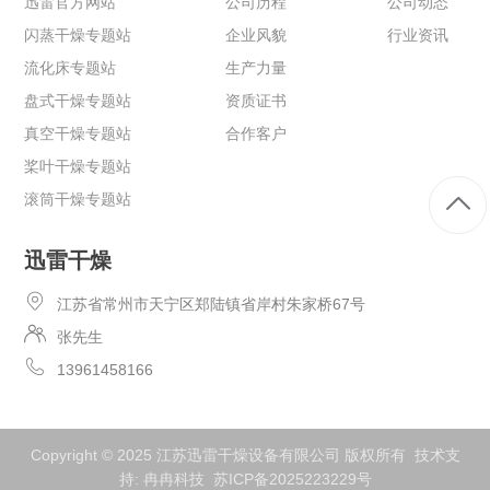
迅雷官方网站
公司历程
公司动态
闪蒸干燥专题站
企业风貌
行业资讯
流化床专题站
生产力量
盘式干燥专题站
资质证书
真空干燥专题站
合作客户
桨叶干燥专题站
滚筒干燥专题站
迅雷干燥
江苏省常州市天宁区郑陆镇省岸村朱家桥67号
张先生
13961458166
Copyright © 2025 江苏迅雷干燥设备有限公司 版权所有 技术支
持:
冉冉科技
苏ICP备2025223229号