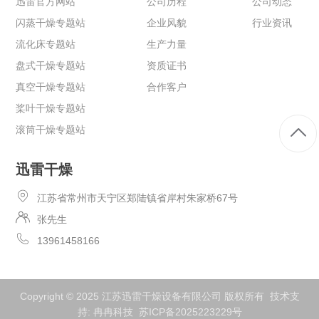
迅雷官方网站
公司历程
公司动态
闪蒸干燥专题站
企业风貌
行业资讯
流化床专题站
生产力量
盘式干燥专题站
资质证书
真空干燥专题站
合作客户
桨叶干燥专题站
滚筒干燥专题站
迅雷干燥
江苏省常州市天宁区郑陆镇省岸村朱家桥67号
张先生
13961458166
Copyright © 2025 江苏迅雷干燥设备有限公司 版权所有 技术支
持:
冉冉科技
苏ICP备2025223229号