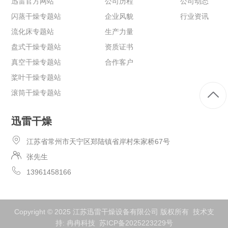
迅雷官方网站
公司历程
公司动态
闪蒸干燥专题站
企业风貌
行业资讯
流化床专题站
生产力量
盘式干燥专题站
资质证书
真空干燥专题站
合作客户
桨叶干燥专题站
滚筒干燥专题站
迅雷干燥
江苏省常州市天宁区郑陆镇省岸村朱家桥67号
张先生
13961458166
Copyright © 2025 江苏迅雷干燥设备有限公司 版权所有 技术支
持:
冉冉科技
苏ICP备2025223229号