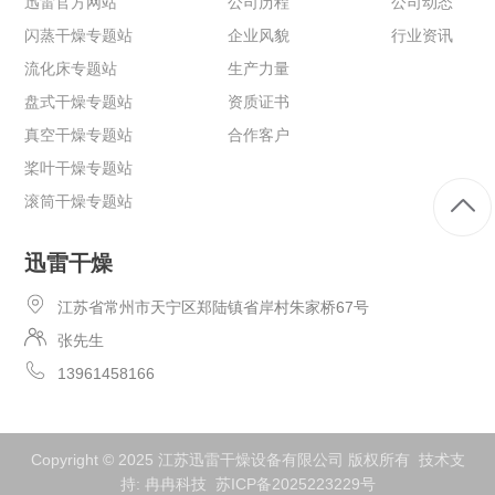
迅雷官方网站
公司历程
公司动态
闪蒸干燥专题站
企业风貌
行业资讯
流化床专题站
生产力量
盘式干燥专题站
资质证书
真空干燥专题站
合作客户
桨叶干燥专题站
滚筒干燥专题站
迅雷干燥
江苏省常州市天宁区郑陆镇省岸村朱家桥67号
张先生
13961458166
Copyright © 2025 江苏迅雷干燥设备有限公司 版权所有 技术支
持:
冉冉科技
苏ICP备2025223229号